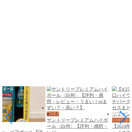
■日本
サントリープレミアムハイボ
川口市で
ール〈白州〉【評判・感想・
【202