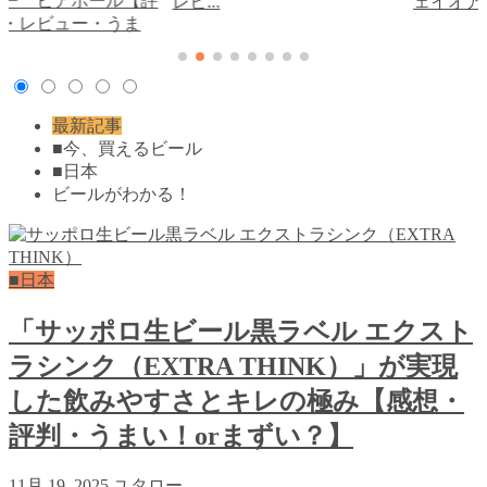
リー ビアボール【評
レビ...
ェイオアシ
想・レビュー・うま
最新記事
■今、買えるビール
■日本
ビールがわかる！
■日本
「サッポロ生ビール黒ラベル エクスト
ラシンク（EXTRA THINK）」が実現
した飲みやすさとキレの極み【感想・
評判・うまい！orまずい？】
11月 19, 2025
ユタロー