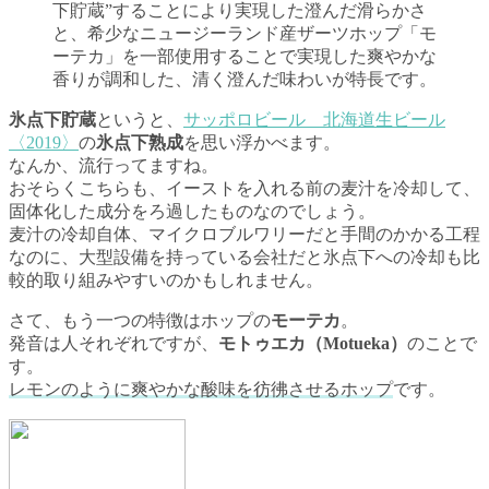
下貯蔵”することにより実現した澄んだ滑らかさ
と、希少なニュージーランド産ザーツホップ「モ
ーテカ」を一部使用することで実現した爽やかな
香りが調和した、清く澄んだ味わいが特長です。
氷点下貯蔵
というと、
サッポロビール 北海道生ビール
〈2019〉
の
氷点下熟成
を思い浮かべます。
なんか、流行ってますね。
おそらくこちらも、イーストを入れる前の麦汁を冷却して、
固体化した成分をろ過したものなのでしょう。
麦汁の冷却自体、マイクロブルワリーだと手間のかかる工程
なのに、大型設備を持っている会社だと氷点下への冷却も比
較的取り組みやすいのかもしれません。
さて、もう一つの特徴はホップの
モーテカ
。
発音は人それぞれですが、
モトゥエカ（Motueka）
のことで
す。
レモンのように爽やかな酸味を彷彿させるホップ
です。