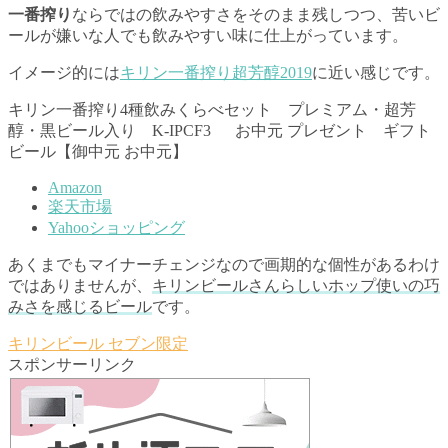
一番搾り
ならではの飲みやすさをそのまま残しつつ、苦いビ
ールが嫌いな人でも飲みやすい味に仕上がっています。
イメージ的には
キリン一番搾り超芳醇2019
に近い感じです。
キリン一番搾り4種飲みくらべセット プレミアム・超芳
醇・黒ビール入り K-IPCF3 お中元 プレゼント ギフト
ビール【御中元 お中元】
Amazon
楽天市場
Yahooショッピング
あくまでもマイナーチェンジなので画期的な個性があるわけ
ではありませんが、
キリンビールさんらしいホップ使いの巧
みさを感じるビール
です。
キリンビール
セブン限定
スポンサーリンク