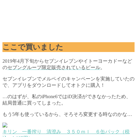
ここで買いました
2019年4月下旬からセブンイレブンやイトーヨーカドーなど
の
セブングループ限定販売されているビール
。
セブンイレブンでメルペイのキャンペーンを実施していたの
で、アプリをダウンロードしてオトクに購入！
…のはずが、私のiPhone6ではiD決済ができなかったため、
結局普通に買ってしまった。
もう5年も使っているから、そろそろ変更する時なのかな…
キリン 一番搾り 清澄み ３５０ｍｌ ６缶パック（税