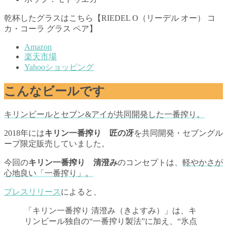
乾杯したグラスはこちら【RIEDEL O（リーデル オー） コ
カ・コーラ グラス ペア】
Amazon
楽天市場
Yahooショッピング
こんなビールです
キリンビールとセブン&アイが共同開発した一番搾り。
2018年には
キリン一番搾り 匠の冴
を共同開発・セブングル
ープ限定販売していました。
今回の
キリン一番搾り 清澄み
のコンセプトは、
軽やかさが
心地良い「一番搾り」。
プレスリリース
によると、
「キリン一番搾り 清澄み（きよすみ）」は、キ
リンビール独自の“一番搾り製法”に加え、“氷点