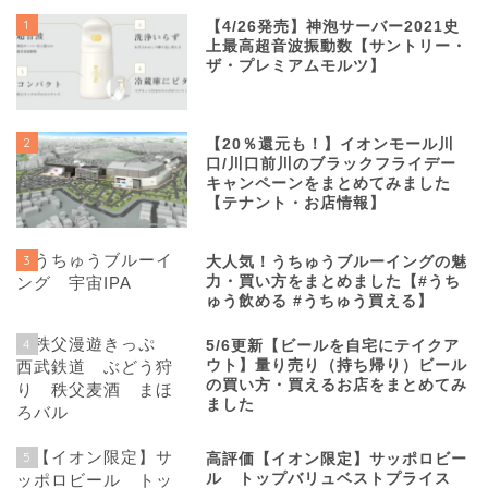
1
【4/26発売】神泡サーバー2021史
上最高超音波振動数【サントリー・
ザ・プレミアムモルツ】
2
【20％還元も！】イオンモール川
口/川口前川のブラックフライデー
キャンペーンをまとめてみました
【テナント・お店情報】
3
大人気！うちゅうブルーイングの魅
力・買い方をまとめました【#うち
ゅう飲める #うちゅう買える】
4
5/6更新【ビールを自宅にテイクア
ウト】量り売り（持ち帰り）ビール
の買い方・買えるお店をまとめてみ
ました
5
高評価【イオン限定】サッポロビー
ル トップバリュベストプライス