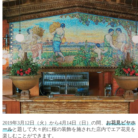
2019年3月12日（火）から4月14日（日）
の間、
お花見ビヤホ
ール
と題して大々的に桜の装飾を施された店内でエア花見を
楽しむことができます。