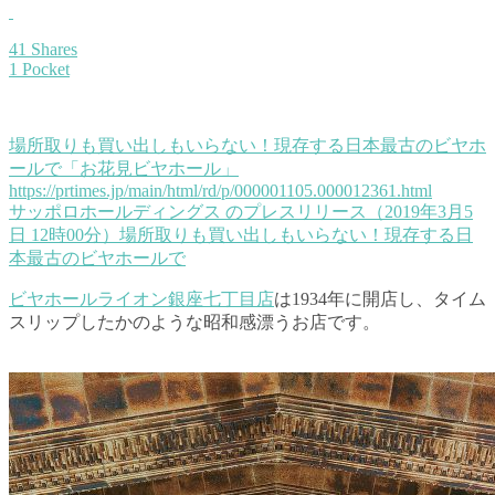
41 Shares
1 Pocket
場所取りも買い出しもいらない！現存する日本最古のビヤホ
ールで「お花見ビヤホール」
https://prtimes.jp/main/html/rd/p/000001105.000012361.html
サッポロホールディングス のプレスリリース（2019年3月5
日 12時00分）場所取りも買い出しもいらない！現存する日
本最古のビヤホールで
ビヤホールライオン銀座七丁目店
は1934年に開店し、タイム
スリップしたかのような昭和感漂うお店です。