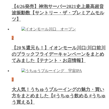
【4/26発売】神泡サーバー2021史上最高超音
波振動数【サントリー・ザ・プレミアムモル
ツ】
2
【20％還元も！】イオンモール川口/川口前川
のブラックフライデーキャンペーンをまとめ
てみました【テナント・お店情報】
3
大人気！うちゅうブルーイングの魅力・買い
方をまとめました【#うちゅう飲める #うちゅ
う買える】