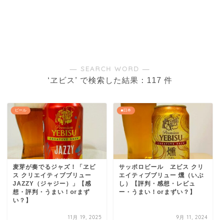
― SEARCH WORD ―
‘ヱビス’ で検索した結果：117 件
ビール
■日本
麦芽が奏でるジャズ！「ヱビ
サッポロビール ヱビス クリ
ス クリエイティブブリュー
エイティブブリュー 燻（いぶ
JAZZY（ジャジー）」【感
し）【評判・感想・レビュ
想・評判・うまい！orまず
ー・うまい！orまずい？】
い？】
11月 19, 2025
9月 11, 2024