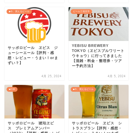
■今、買えるビール
ビール工場見学
YEBISU BREWERY
サッポロビール ヱビス ジ
TOKYO（ヱビスブルワリート
ューシーエール【評判・感
ウキョウ）に行ってきました
想・レビュー・うまい！orま
【混雑・料金・整理券・ツア
ずい？】
ー予約方法】
4月 25, 2024
4月 5, 2024
■日本
■今、買えるビール
サッポロビール 琥珀ヱビ
サッポロビール ヱビス シ
ス プレミアムアンバー
トラスブラン【評判・感想・