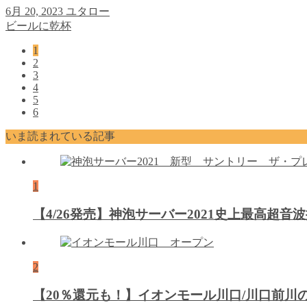
6月 20, 2023
ユタロー
ビールに乾杯
1
2
3
4
5
6
いま読まれている記事
1
【4/26発売】神泡サーバー2021史上最高超
2
【20％還元も！】イオンモール川口/川口前