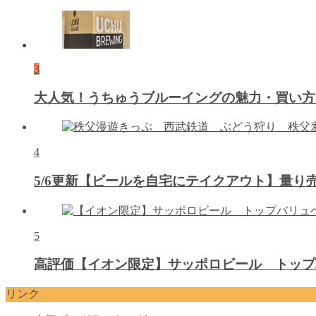
3
大人気！うちゅうブルーイングの魅力・買い方
4
5/6更新【ビールを自宅にテイクアウト】量
5
高評価【イオン限定】サッポロビール トップ
リンク