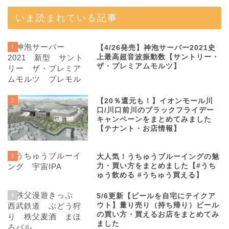
いま読まれている記事
1
【4/26発売】神泡サーバー2021史
上最高超音波振動数【サントリー・
ザ・プレミアムモルツ】
2
【20％還元も！】イオンモール川
口/川口前川のブラックフライデー
キャンペーンをまとめてみました
【テナント・お店情報】
3
大人気！うちゅうブルーイングの魅
力・買い方をまとめました【#うち
ゅう飲める #うちゅう買える】
4
5/6更新【ビールを自宅にテイクア
ウト】量り売り（持ち帰り）ビール
の買い方・買えるお店をまとめてみ
ました