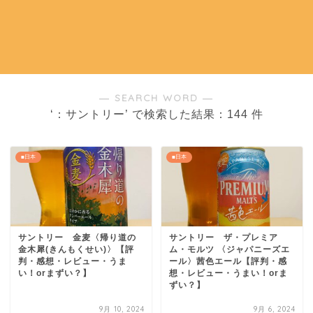
― SEARCH WORD ―
‘：サントリー’ で検索した結果：144 件
■日本
■日本
サントリー 金麦〈帰り道の
サントリー ザ・プレミア
金木犀(きんもくせい)〉【評
ム・モルツ 〈ジャパニーズエ
判・感想・レビュー・うま
ール〉茜色エール【評判・感
い！orまずい？】
想・レビュー・うまい！orま
ずい？】
9月 10, 2024
9月 6, 2024