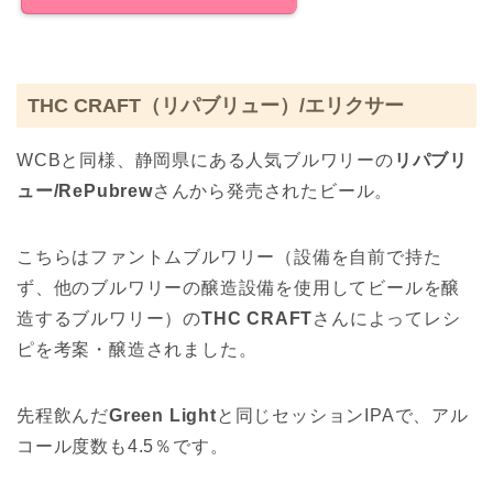
THC CRAFT（リパブリュー）/エリクサー
WCBと同様、静岡県にある人気ブルワリーの
リパブリ
ュー/RePubrew
さんから発売されたビール。
こちらはファントムブルワリー（設備を自前で持た
ず、他のブルワリーの醸造設備を使用してビールを醸
造するブルワリー）の
THC CRAFT
さんによってレシ
ピを考案・醸造されました。
先程飲んだ
Green Light
と同じセッションIPAで、アル
コール度数も4.5％です。