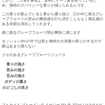
しかし、この
EZ IPA
は、原料にオーツ麦を使っているた
め、独特のスパイシーな香りが感じられるんです。
この香りが飲んでいると鼻から通り抜け、口の中に残るグレ
ープフルーツの苦みの爽快感を打ち消すこともなく満足感の
ある余韻を演出してくれます。
後に残るグレープフルーツ間が爽快に感じます
セッションIPAの中では割と独特の大津麦の香りがするので
癖はあまり残らない
クセのあるグレープフルーツジュース
香りの強さ
苦みの強さ
甘みの強さ
ボディの重さ
のどごしの良さ
フルセイル ブルーイング イージー IPA 缶 355ml ×24 Full Sail