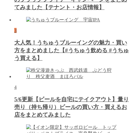
てみました【テナント・お店情報】
3
大人気！うちゅうブルーイングの魅力・買い
方をまとめました【#うちゅう飲める #うちゅ
う買える】
4
5/6更新【ビールを自宅にテイクアウト】量り
売り（持ち帰り）ビールの買い方・買えるお
店をまとめてみました