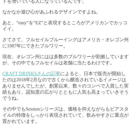
トを漕いでいる人になっているんです。
なかなか遊び心があふれるデザインですよね。
あと、”easy”を”EZ”と表現するところがアメリカンでカッコ
イイ。
さてさて、フルセイルブルーイングはアメリカ・オレゴン州
に1987年にできたブルワリー。
現在、オレゴン州にはは多数のブルワリーが割拠しています
が、その中でもフルセイルは老舗に当たるわけです。
CRAFT DRINKSさんの記事
によると、日本で販売が開始し
たのは2018年2月なので古くから醸造されているイメージは
ありませんでしたが、創業以来、数々のコンペで入賞した実
績もあり、認知度の広がりとともに人気も高まっていきそう
でうね。
その中でもSessionシリーズは、価格を抑えながらもビアスタ
イルの特徴をしっかり表現されていて、飲みやすさに重点が
置かれています。