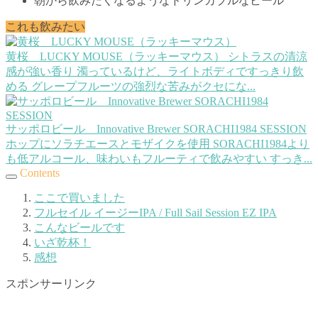
朝から飲みたくなるようなドリンカブルなビール
これも飲みたい
黄桜 LUCKY MOUSE（ラッキーマウス）
シトラスの清涼
感が強い香り 濁っているけど、ライトボディですっきり飲
める グレープフルーツの強烈な苦みがクセにな...
サッポロビール Innovative Brewer SORACHI1984 SESSION
ホップにソラチエースとモザイクを使用 SORACHI1984より
も低アルコール、味わいもフルーティで飲みやすい すっき...
Contents
ここで買いました
フルセイル イージーIPA / Full Sail Session EZ IPA
こんなビールです
いざ乾杯！
感想
スポンサーリンク