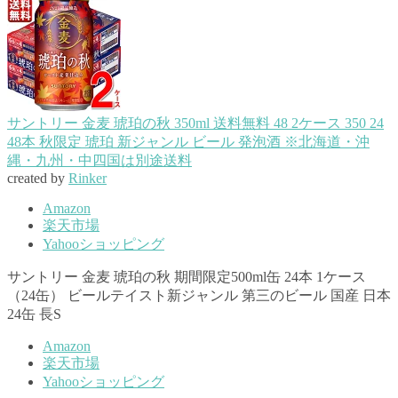
サントリー 金麦 琥珀の秋 350ml 送料無料 48 2ケース 350 24
48本 秋限定 琥珀 新ジャンル ビール 発泡酒 ※北海道・沖
縄・九州・中四国は別途送料
created by
Rinker
Amazon
楽天市場
Yahooショッピング
サントリー 金麦 琥珀の秋 期間限定500ml缶 24本 1ケース
（24缶） ビールテイスト新ジャンル 第三のビール 国産 日本
24缶 長S
Amazon
楽天市場
Yahooショッピング