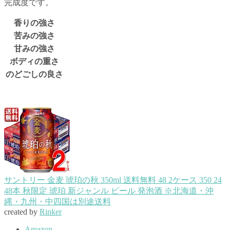
完成度です。
香りの強さ
苦みの強さ
甘みの強さ
ボディの重さ
のどごしの良さ
サントリー 金麦 琥珀の秋 350ml 送料無料 48 2ケース 350 24
48本 秋限定 琥珀 新ジャンル ビール 発泡酒 ※北海道・沖
縄・九州・中四国は別途送料
created by
Rinker
Amazon