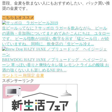
普段、金麦を飲まない人にもおすすめしたい、パック買い推
奨の金麦です。
こちらもオススメ
生ビールってなに？サッポロ ラガーを飲みながら、ビール
の過熱・非加熱についてまとめてみた
こんにちは、ユタロー
です。 ビール指数が100近い数字を示す「猛ビール日」が続
いていますね。 同時に、飲食店の「生ビール冷え...
BREWDOG HAZY JANE ／ブリュードッグ ヘイジージェ
ーン
草っぽい香りと爽快なキレ味 レモンとライムの酸味 お
酒の強くない人も楽しめるNE IPA ...
サントリー
秋限定
金麦
スポンサーリンク