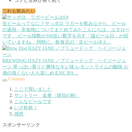
コクと苦みが長く続く
これも飲みたい
生ビールってなに？サッポロ ラガーを飲みながら、ビール
の過熱・非加熱についてまとめてみた
こんにちは、ユタロー
です。 ビール指数が100近い数字を示す「猛ビール日」が続
いていますね。 同時に、飲食店の「生ビール冷え...
BREWDOG HAZY JANE ／ブリュードッグ ヘイジージェ
ーン
草っぽい香りと爽快なキレ味 レモンとライムの酸味 お
酒の強くない人も楽しめるNE IPA ...
Contents
ここで買いました
サントリー 金麦〈琥珀の秋〉
こんなビールです
いざ乾杯！
感想
スポンサーリンク