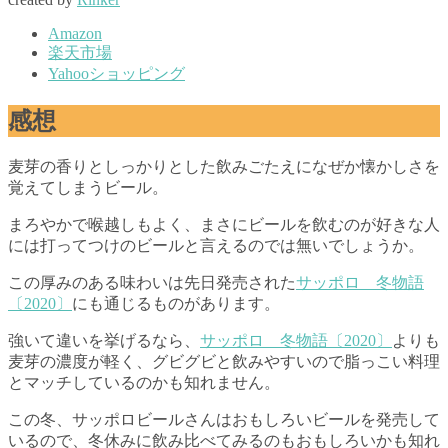
Amazon
楽天市場
Yahooショッピング
感想
麦芽の香りとしっかりとした飲みごたえになぜか懐かしさを
覚えてしまうビール。
まろやかで喉越しもよく、まさにビールを飲むのが好きな人
には打ってつけのビールと言えるのでは無いでしょうか。
この厚みのある味わいは先日発売された
サッポロ 冬物語
〔2020〕
にも通じるものがあります。
強いて違いを挙げるなら、
サッポロ 冬物語〔2020〕
よりも
麦芽の濃度が軽く、グビグビと飲みやすいので脂っこい料理
とマッチしているのかも知れません。
この冬、サッポロビールさんはおもしろいビールを発売して
いるので、冬休みに飲み比べてみるのもおもしろいかも知れ