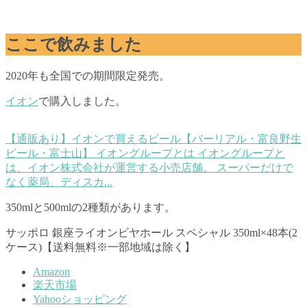
ここで飲みました
2020年も全国での期間限定発売。
イオン
で購入しました。
【通販あり】イオンで買えるビール【バーリアル・富良野生
ビール・富士山】
イオングループとは イオングループと
は、イオン株式会社が運営する小売店舗。 スーパーだけで
なく薬局、ディスカ...
350mlと500mlの2種類があります。
サッポロ 銀座ライオンビヤホール スペシャル 350ml×48本(2
ケース)【送料無料※一部地域は除く】
Amazon
楽天市場
Yahooショッピング