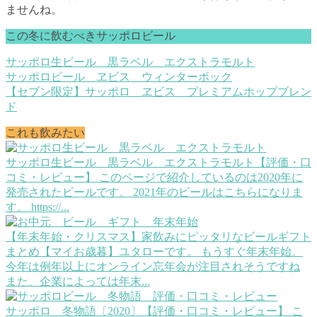
ませんね。
この冬に飲むべきサッポロビール
サッポロ生ビール 黒ラベル エクストラモルト
サッポロビール ヱビス ウィンターボック
【セブン限定】サッポロ ヱビス プレミアムホップブレン
ド
これも飲みたい
サッポロ生ビール 黒ラベル エクストラモルト【評価・口
コミ・レビュー】
このページで紹介しているのは2020年に
発売されたビールです。 2021年のビールはこちらになりま
す。 https://...
【年末年始・クリスマス】家飲みにピッタリなビールギフト
まとめ【マイお歳暮】
ユタローです。 もうすぐ年末年始。
今年は例年以上にオンライン忘年会が注目されそうですね
また、企業によっては年末...
サッポロ 冬物語〔2020〕【評価・口コミ・レビュー】
こ