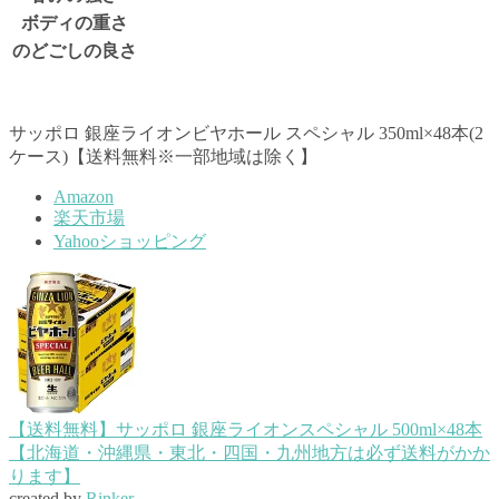
ボディの重さ
のどごしの良さ
サッポロ 銀座ライオンビヤホール スペシャル 350ml×48本(2
ケース)【送料無料※一部地域は除く】
Amazon
楽天市場
Yahooショッピング
【送料無料】サッポロ 銀座ライオンスペシャル 500ml×48本
【北海道・沖縄県・東北・四国・九州地方は必ず送料がかか
ります】
created by
Rinker