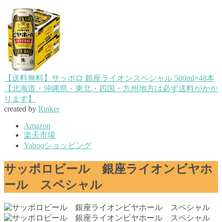
【送料無料】サッポロ 銀座ライオンスペシャル 500ml×48本
【北海道・沖縄県・東北・四国・九州地方は必ず送料がかか
ります】
created by
Rinker
Amazon
楽天市場
Yahooショッピング
サッポロビール 銀座ライオンビヤホ
ール スペシャル