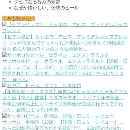
クセになる苦みの余韻
なぜか懐かしい、伝統のビール
これも飲みたい
【セブン限定】サッポロ ヱビス プレミアムホップブレン
ド
コクが控えめですっきりした味わい 心が和らぐ植物系の
香り 飲んだ後のワインのような余韻 htt...
サッポロ生ビール 黒ラベル エクストラモルト【評価・口
コミ・レビュー】
このページで紹介しているのは2020年に
発売されたビールです。 2021年のビールはこちらになりま
す。 https://...
【年末年始・クリスマス】家飲みにピッタリなビールギフト
まとめ【マイお歳暮】
ユタローです。 もうすぐ年末年始。
今年は例年以上にオンライン忘年会が注目されそうですね
また、企業によっては年末...
サッポロ 冬物語〔2020〕【評価・口コミ・レビュー】
こ
ちらは2020年に発売された冬物語です。 2021年のものはこ