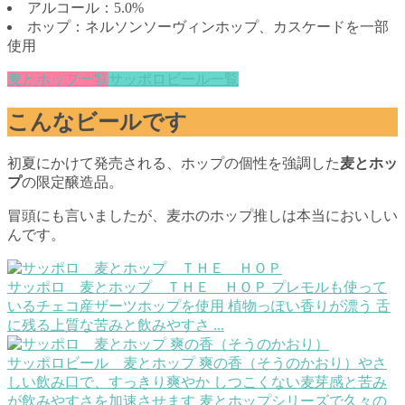
アルコール：5.0%
ホップ：ネルソンソーヴィンホップ、カスケードを一部
使用
麦とホップ一覧
サッポロビール一覧
こんなビールです
初夏にかけて発売される、ホップの個性を強調した
麦とホッ
プ
の限定醸造品。
冒頭にも言いましたが、麦ホのホップ推しは本当においしい
んです。
サッポロ 麦とホップ ＴＨＥ ＨＯＰ
プレモルも使って
いるチェコ産ザーツホップを使用 植物っぽい香りが漂う 舌
に残る上質な苦みと飲みやすさ ...
サッポロビール 麦とホップ 爽の香（そうのかおり）
やさ
しい飲み口で、すっきり爽やか しつこくない麦芽感と苦み
が飲みやすさを加速させます 麦とホップシリーズで久々の