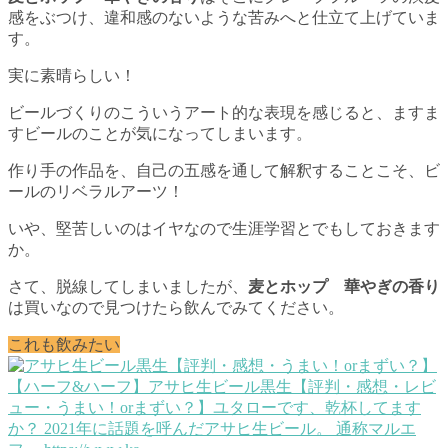
感をぶつけ、違和感のないような苦みへと仕立て上げていま
す。
実に素晴らしい！
ビールづくりのこういうアート的な表現を感じると、ますま
すビールのことが気になってしまいます。
作り手の作品を、自己の五感を通して解釈することこそ、ビ
ールのリベラルアーツ！
いや、堅苦しいのはイヤなので生涯学習とでもしておきます
か。
さて、脱線してしまいましたが、
麦とホップ 華やぎの香り
は買いなので見つけたら飲んでみてください。
これも飲みたい
【ハーフ&ハーフ】アサヒ生ビール黒生【評判・感想・レビ
ュー・うまい！orまずい？】
ユタローです、乾杯してます
か？ 2021年に話題を呼んだアサヒ生ビール。 通称マルエ