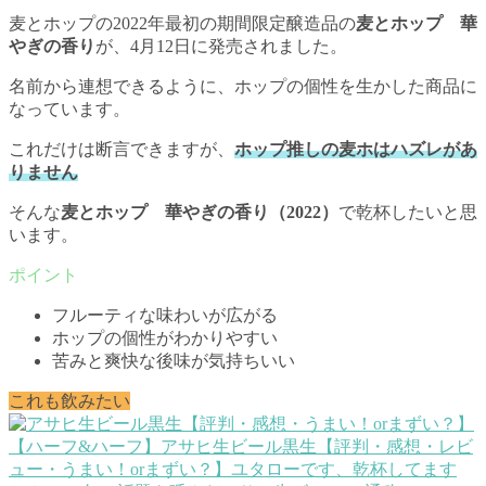
麦とホップの2022年最初の期間限定醸造品の
麦とホップ 華
やぎの香り
が、4月12日に発売されました。
名前から連想できるように、ホップの個性を生かした商品に
なっています。
これだけは断言できますが、
ホップ推しの麦ホはハズレがあ
りません
そんな
麦とホップ 華やぎの香り（2022）
で乾杯したいと思
います。
フルーティな味わいが広がる
ホップの個性がわかりやすい
苦みと爽快な後味が気持ちいい
これも飲みたい
【ハーフ&ハーフ】アサヒ生ビール黒生【評判・感想・レビ
ュー・うまい！orまずい？】
ユタローです、乾杯してます