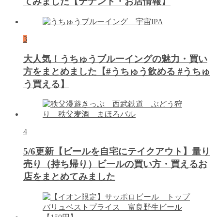
てみました【テナント・お店情報】
3
大人気！うちゅうブルーイングの魅力・買い
方をまとめました【#うちゅう飲める #うちゅ
う買える】
4
5/6更新【ビールを自宅にテイクアウト】量り
売り（持ち帰り）ビールの買い方・買えるお
店をまとめてみました