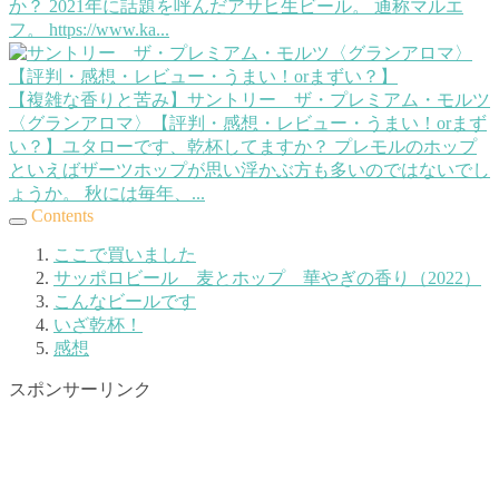
か？ 2021年に話題を呼んだアサヒ生ビール。 通称マルエ
フ。 https://www.ka...
【複雑な香りと苦み】サントリー ザ・プレミアム・モルツ
〈グランアロマ〉【評判・感想・レビュー・うまい！orまず
い？】
ユタローです、乾杯してますか？ プレモルのホップ
といえばザーツホップが思い浮かぶ方も多いのではないでし
ょうか。 秋には毎年、...
Contents
ここで買いました
サッポロビール 麦とホップ 華やぎの香り（2022）
こんなビールです
いざ乾杯！
感想
スポンサーリンク