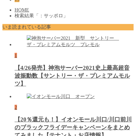
HOME
検索結果「：サッポロ」
いま読まれている記事
1
【4/26発売】神泡サーバー2021史上最高超音
波振動数【サントリー・ザ・プレミアムモル
ツ】
2
【20％還元も！】イオンモール川口/川口前川
のブラックフライデーキャンペーンをまとめ
てみました【テナント・お店情報】