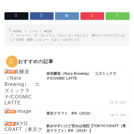
HOME
ビール
■日本
サントリー ザ・プレミアム・モルツ ホップセレクト 華やぐハラタウブランホ
ップ【評判・感想・レビュー・うまい！orまずい？】
おすすめの記事
■日本
奈良醸造（Nara Brewing） コズミックラ
テ/COSMIC LATTE
7月 20, 2021
■日本
東京クラフト IPA（2018）
9月 17, 2018
■日本
飲みやすいけど苦みは強烈【TOKYO CRAFT（東
京クラフト）IPA〈2019〉】