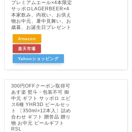
プレミアムエール×4本限定
サッポロLAGERBEER×4
本家飲み、内祝い、お供え
物お中元、暑中見舞い、お
歳暮、お誕生日プレゼント
Amazon
楽天市場
Yahooショッピング
300円OFFクーポン取得可
あす楽 熨斗・包装不可 御
中元 ギフト サッポロ エビ
ス6種 YHR3D ビールセッ
ト 〔350ml×12本入〕詰め
合わせ ギフト 贈答品 贈り
物 お中元 ビールギフト
RSL