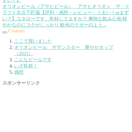
オリオンビール（アサヒビール） アサヒオリオン ザ・ド
ラフト氷点下貯蔵【評判・感想・レビュー・うまい！orまず
い？】
ユタローです、乾杯してますか？ 爽快な飲み心地 軽
やかなのにコクがしっかり 欧州のラガーのよう...
Contents
ここで買いました
オリオンビール サザンスター 華やかホップ
（2023）
こんなビールです
いざ乾杯！
感想
スポンサーリンク