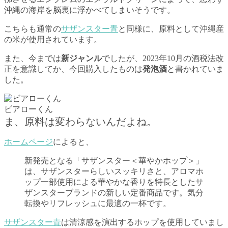
沖縄の海岸を脳裏に浮かべてしまいそうです。
こちらも通常の
サザンスター青
と同様に、原料として沖縄産
の米が使用されています。
また、今までは
新ジャンル
でしたが、2023年10月の酒税法改
正を意識してか、今回購入したものは
発泡酒
と書かれていま
した。
ビアローくん
ま、原料は変わらないんだよね。
ホームページ
によると、
新発売となる「サザンスター＜華やかホップ＞」
は、サザンスターらしいスッキリさと、アロマホ
ップ一部使用による華やかな香りを特長としたサ
ザンスターブランドの新しい定番商品です。気分
転換やリフレッシュに最適の一杯です。
サザンスター青
は清涼感を演出するホップを使用していまし