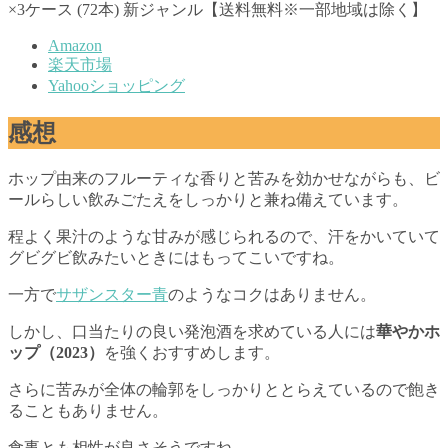
×3ケース (72本) 新ジャンル【送料無料※一部地域は除く】
Amazon
楽天市場
Yahooショッピング
感想
ホップ由来のフルーティな香りと苦みを効かせながらも、ビ
ールらしい飲みごたえをしっかりと兼ね備えています。
程よく果汁のような甘みが感じられるので、汗をかいていて
グビグビ飲みたいときにはもってこいですね。
一方で
サザンスター青
のようなコクはありません。
しかし、口当たりの良い発泡酒を求めている人には
華やかホ
ップ（2023）
を強くおすすめします。
さらに苦みが全体の輪郭をしっかりととらえているので飽き
ることもありません。
食事とも相性が良さそうですね。