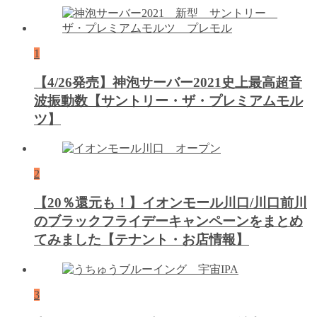
1
【4/26発売】神泡サーバー2021史上最高超音
波振動数【サントリー・ザ・プレミアムモル
ツ】
2
【20％還元も！】イオンモール川口/川口前川
のブラックフライデーキャンペーンをまとめ
てみました【テナント・お店情報】
3