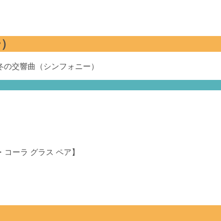
ー）
・コーラ グラス ペア】