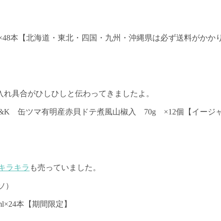
ml×48本【北海道・東北・四国・九州・沖縄県は必ず送料がかか
入れ具合がひしひしと伝わってきましたよ。
K 缶ツマ有明産赤貝ドテ煮風山椒入 70g ×12個【イージ
冬キラキラ
も売っていました。
ソ）
l×24本【期間限定】