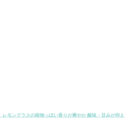
 レモングラスの植物っぽい香りが爽やか 酸味・甘みが抑え