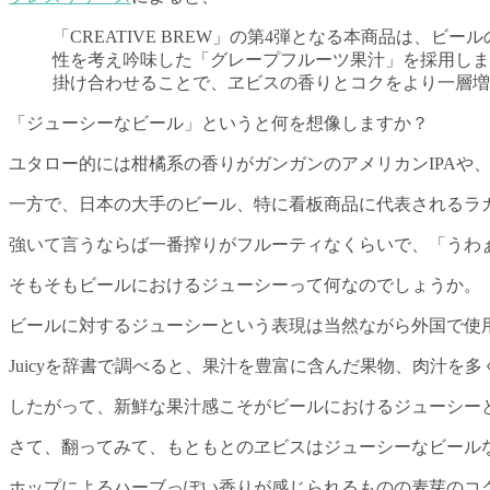
「CREATIVE BREW」の第4弾となる本商品は
性を考え吟味した「グレープフルーツ果汁」を採用しま
掛け合わせることで、ヱビスの香りとコクをより一層増
「ジューシーなビール」というと何を想像しますか？
ユタロー的には柑橘系の香りがガンガンのアメリカンIPAや
一方で、日本の大手のビール、特に看板商品に代表されるラ
強いて言うならば一番搾りがフルーティなくらいで、「うわ
そもそもビールにおけるジューシーって何なのでしょうか。
ビールに対するジューシーという表現は当然ながら外国で使
Juicyを辞書で調べると、果汁を豊富に含んだ果物、肉汁
したがって、新鮮な果汁感こそがビールにおけるジューシー
さて、翻ってみて、もともとのヱビスはジューシーなビール
ホップによるハーブっぽい香りが感じられるものの麦芽のコ