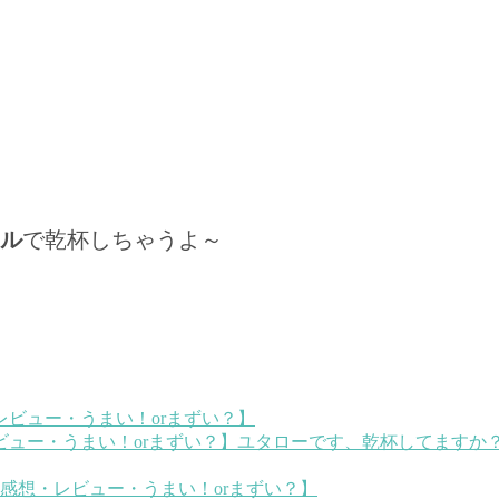
ル
で乾杯しちゃうよ～
ュー・うまい！orまずい？】
ユタローです、乾杯してますか？