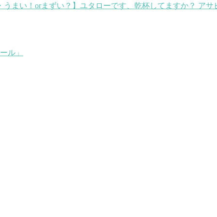
・うまい！orまずい？】
ユタローです、乾杯してますか？ アサ
ール」