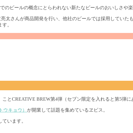
までのビールの概念にとらわれない新たなビールのおいしさや
もあるの有友亮太さんが商品開発を行い、他社のビールでは採用して
ます。
とCREATIVE BREW第4弾（セブン限定を入れると第5
リートウキョウ）
が開業して話題を集めているヱビス。
しています。