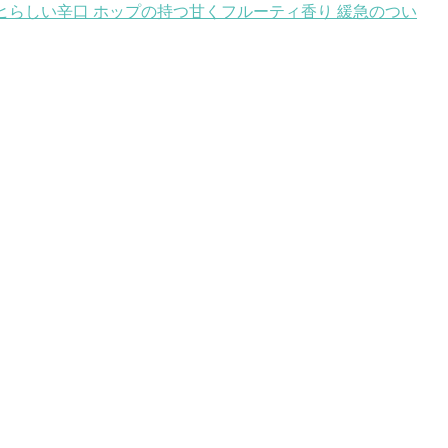
ヒらしい辛口 ホップの持つ甘くフルーティ香り 緩急のつい