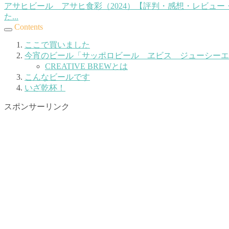
アサヒビール アサヒ食彩（2024）【評判・感想・レビュー
た...
Contents
ここで買いました
今宵のビール「サッポロビール ヱビス ジューシーエ
CREATIVE BREWとは
こんなビールです
いざ乾杯！
スポンサーリンク