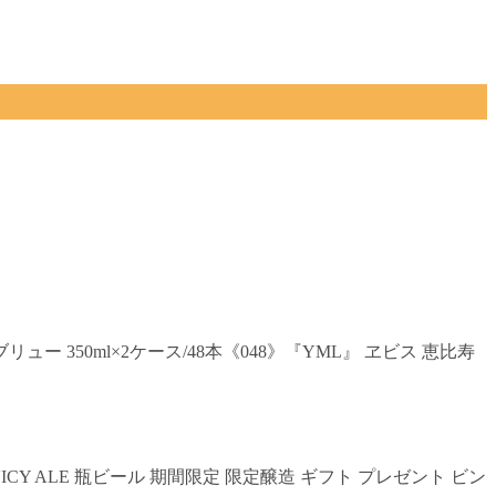
50ml×2ケース/48本《048》『YML』 ヱビス 恵比寿
UICY ALE 瓶ビール 期間限定 限定醸造 ギフト プレゼント ビン