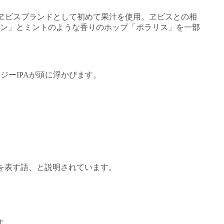
し、ヱビスブランドとして初めて果汁を使用。ヱビスとの相
ン」とミントのような香りのホップ「ポラリス」を一部
ジーIPAが頭に浮かびます。
どを表す語、と説明されています。
す。