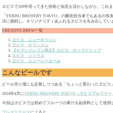
ヱビスで100年培ってきた技術と知見を活かしながら、これ
「YEBISU BREWERY TOKYO」の醸造担当者で
法に挑戦し、オリジナリティあふれるヱビスを生み出してい
CREATIVE BREW一覧
ヱビス ニューオリジン
ヱビス オランジェ
【セブンイレブン限定】ヱビス ホップドリップ
ヱビス シトラス
ヱビス ジューシーエール
こんなビールです
ビール売り場にも定着しつつある「ちょっと変わったヱビス」こ
2024年4月に
YEBISU BREWERY TOKYO（ヱビスブルワ
今回はヱビスでは初めてフルーツの果汁を副原料として使用
プレスリリース
によると、