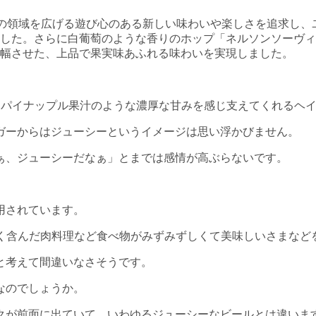
、ビールの領域を広げる遊び心のある新しい味わいや楽しさを追求
した。さらに白葡萄のような香りのホップ「ネルソンソーヴィ
幅させた、上品で果実味あふれる味わいを実現しました。
、パイナップル果汁のような濃厚な甘みを感じ支えてくれるヘイ
ガーからはジューシーというイメージは思い浮かびません。
ぁ、ジューシーだなぁ」とまでは感情が高ぶらないです。
用されています。
を多く含んだ肉料理など食べ物がみずみずしくて美味しいさまな
と考えて間違いなさそうです。
なのでしょうか。
クが前面に出ていて、いわゆるジューシーなビールとは違いま