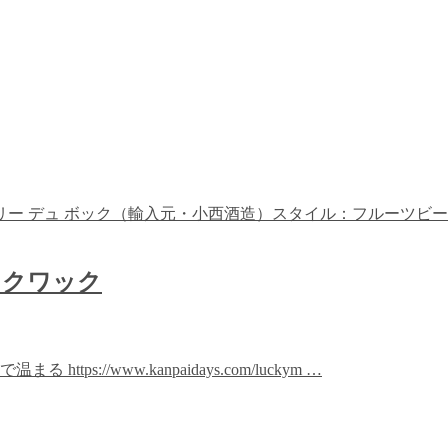
 デュ ボック（輸入元・小西酒造）スタイル：フルーツビールア
 クワック
://www.kanpaidays.com/luckym …