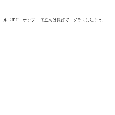
ルドIBU：ホップ： 泡立ちは良好で、グラスに注ぐと、 …