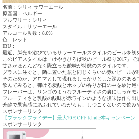
名前：シリィ サワーエール
原産国：ベルギー
ブルワリー：シリィ
スタイル：サワーエール
アルコール度数：8.0%
色：レッド
IBU：
最近、脚光を浴びているサワーエールスタイルのビールを初
このビアスタイルは「けやきひろば秋のビール祭り2017」
甘さがほとんどなく際立った酸味が特徴のスタイルです。
グラスに注ぐと、隣に置いた瓶と同じくらいの赤いビールが
そのためか、アロマとして現れるしっかりとした深みのある
飲んでみると、弾ける炭酸とホップの香りが口の中を駆け巡
フレーバーは、リンゴのようなフルーティさの裏にしっかモ
フルーティさと乳酸の酸味が赤ワインのような後味は作り出
芳醇で果実感にあふれていながらも、しつこくないので飲み
スポンサーリンク
【ブラックフライデー】最大70％OFF Kindle本キャンペーン
スポンサーリンク