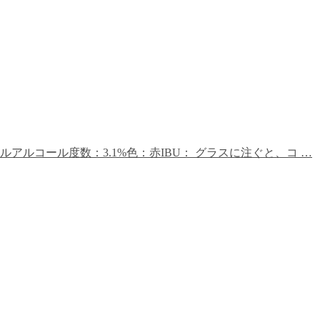
ルコール度数：3.1%色：赤IBU： グラスに注ぐと、コ …