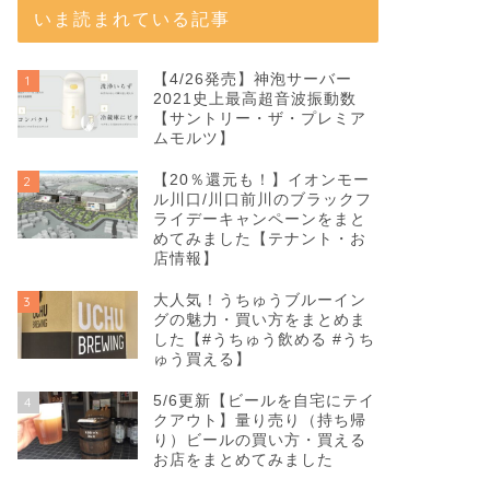
いま読まれている記事
【4/26発売】神泡サーバー
1
2021史上最高超音波振動数
【サントリー・ザ・プレミア
ムモルツ】
【20％還元も！】イオンモー
2
ル川口/川口前川のブラックフ
ライデーキャンペーンをまと
めてみました【テナント・お
店情報】
大人気！うちゅうブルーイン
3
グの魅力・買い方をまとめま
した【#うちゅう飲める #うち
ゅう買える】
5/6更新【ビールを自宅にテイ
4
クアウト】量り売り（持ち帰
り）ビールの買い方・買える
お店をまとめてみました