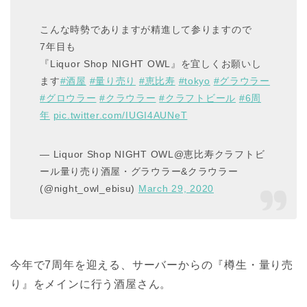
こんな時勢でありますが精進して参りますので
7年目も
『Liquor Shop NIGHT OWL』を宜しくお願いし
ます
#酒屋
#量り売り
#恵比寿
#tokyo
#グラウラー
#グロウラー
#クラウラー
#クラフトビール
#6周
年
pic.twitter.com/IUGI4AUNeT
— Liquor Shop NIGHT OWL@恵比寿クラフトビ
ール量り売り酒屋・グラウラー&クラウラー
(@night_owl_ebisu)
March 29, 2020
今年で7周年を迎える、サーバーからの『樽生・量り売
り』をメインに行う酒屋さん。