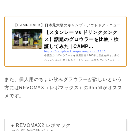
【CAMP HACK】日本最大級のキャンプ・アウトドア・ニュースマガ
【スタンレー vs ドリンクタンク
ス】話題のグロウラーを比較・検
証してみた | CAMP…
https://camphack.nap-camp.com/3840
今話題の「グロウラー」を徹底比較！100年の歴史を持ち、多く
のキャンパーに愛される「スタンレー」の新作グロウラーと、今
年より日本での取り扱いが始まったアメリカ、オレゴン州出身の
「ドリンクタンクス」の2つのアイテムについて、保冷力と真空
力の2つを比べます！
また、個人用のちょい飲みグラウラーが欲しいという
方にはREVOMAX（レボマックス）の355mlがオスス
メです。
● REVOMAX2 レボマック