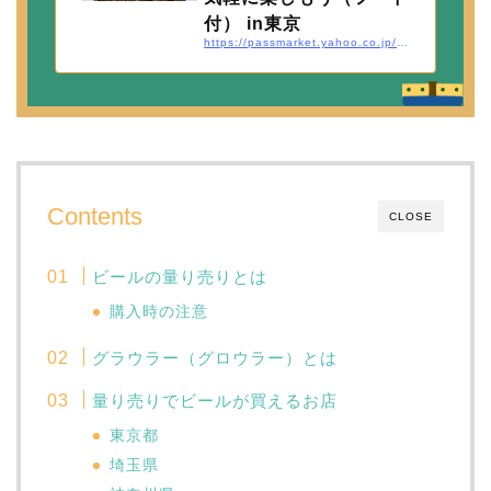
付） in東京
https://passmarket.yahoo.co.jp/event/show/detail/01by2g117di14.html
スマホで簡単 Yahoo! JAPANのデジタルチケ
ット
Contents
CLOSE
ビールの量り売りとは
購入時の注意
グラウラー（グロウラー）とは
量り売りでビールが買えるお店
東京都
埼玉県