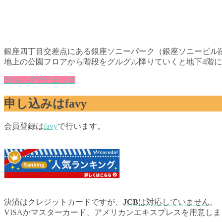
銀座四丁目交差点にある銀座ソニーパーク（銀座ソニービル
地上の公園フロアから階段をグルグル降りていくと地下4階
食べログでチェック
申し込みは
favy
会員登録は
favy
で行います。
決済はクレジットカードですが、
JCB
は対応していません
。
VISAかマスターカード、アメリカンエキスプレスを用意し