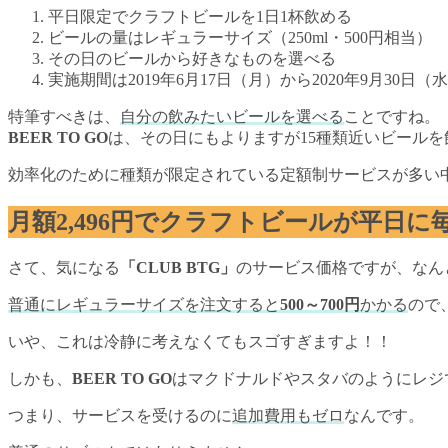
平日限定でクラフトビールを1日1杯飲める
ビールの量はレギュラーサイズ（250ml・500円相当）
その日のビールから好きなものを選べる
実施期間は2019年6月17日（月）から2020年9月30日（
特筆すべきは、
自分の飲みたいビールを選べる
ことですね。
BEER TO GO
は、その日にもよりますが15種類近いビール
効率化のために種類が限定されている定額制サービスが多い
月額2,496円でクラフトビールが平日に
さて、気になる
「CLUB BTG」
のサービス価格ですが、なん
普通にレギュラーサイズを注文すると
500～700円
かかる
ので
いや、これは冷静に考えなくてもスゴすぎますよ！！
しかも、
BEER TO GO
はマクドナルドやスタバのようにレジ
つまり、サービスを受けるのに
追加費用もゼロ
なんです。