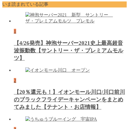
いま読まれている記事
1
【4/26発売】神泡サーバー2021史上最高超音
波振動数【サントリー・ザ・プレミアムモル
ツ】
2
【20％還元も！】イオンモール川口/川口前川
のブラックフライデーキャンペーンをまとめ
てみました【テナント・お店情報】