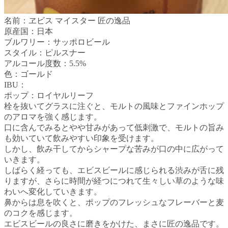
名前：ヱビス マイスター 匠の逸品
原産国：日本
ブルワリー：サッポロビール
スタイル：ピルスナー
アルコール度数：5.5%
色：ゴールド
IBU：
ポップ：ロイヤルリーフ
栓を抜いてグラスに注ぐと、モルトの風味とファインホップ
のアロマを強く感じます。
口に含んでみるとやや甘みがあって低刺激で、モルトの旨み
も効いていて飲みやすい印象を受けます。
しかし、飲み干してからシャープな苦みが口の中に広がって
いきます。
しばらく経っても、エビスビールに感じられる渋みが舌に残
りますが、さらに時間が経つにつれて生々しい草のような味
わいへ変化していきます。
鼻からは息を吹くと、ポップのフレッシュなフレーバーと麦
のコクを感じます。
エビスビールの良さに磨きをかけた、まさに匠の逸品です。