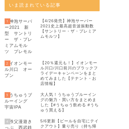
いま読まれている記事
【4/26発売】神泡サーバー
1
2021史上最高超音波振動数
【サントリー・ザ・プレミア
ムモルツ】
【20％還元も！】イオンモー
2
ル川口/川口前川のブラックフ
ライデーキャンペーンをまと
めてみました【テナント・お
店情報】
大人気！うちゅうブルーイン
3
グの魅力・買い方をまとめま
した【#うちゅう飲める #うち
ゅう買える】
5/6更新【ビールを自宅にテイ
4
クアウト】量り売り（持ち帰