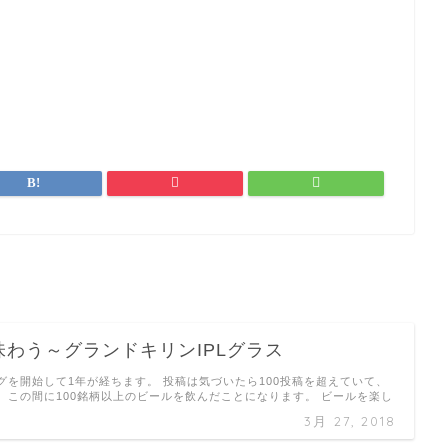
味わう～グランドキリンIPLグラス
グを開始して1年が経ちます。 投稿は気づいたら100投稿を超えていて、
、この間に100銘柄以上のビールを飲んだことになります。 ビールを楽し
3月 27, 2018