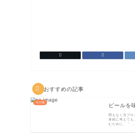
おすすめの記事
その他
ビールを
間もなく当ブロ
単純に考えても
むために、「 …