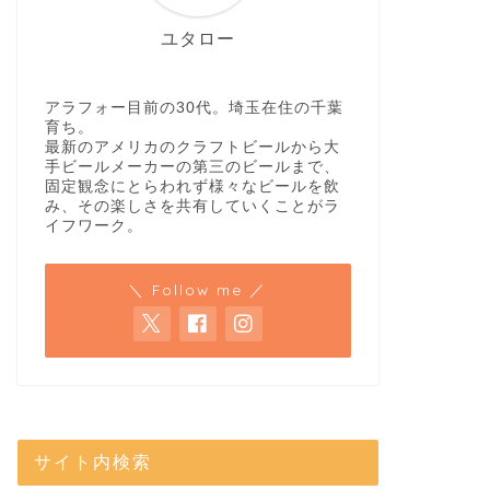
ユタロー
アラフォー目前の30代。埼玉在住の千葉
育ち。
最新のアメリカのクラフトビールから大
手ビールメーカーの第三のビールまで、
固定観念にとらわれず様々なビールを飲
み、その楽しさを共有していくことがラ
イフワーク。
＼ Follow me ／
サイト内検索