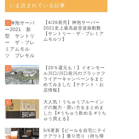
いま読まれている記事
【4/26発売】神泡サーバー
1
2021史上最高超音波振動数
【サントリー・ザ・プレミア
ムモルツ】
【20％還元も！】イオンモー
2
ル川口/川口前川のブラックフ
ライデーキャンペーンをまと
めてみました【テナント・お
店情報】
大人気！うちゅうブルーイン
3
グの魅力・買い方をまとめま
した【#うちゅう飲める #うち
ゅう買える】
5/6更新【ビールを自宅にテイ
4
クアウト】量り売り（持ち帰