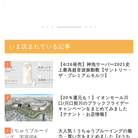
いま読まれている記事
1
【4/26発売】神泡サーバー2021史
上最高超音波振動数【サントリー・
ザ・プレミアムモルツ】
2
【20％還元も！】イオンモール川
口/川口前川のブラックフライデー
キャンペーンをまとめてみました
【テナント・お店情報】
3
大人気！うちゅうブルーイングの魅
力・買い方をまとめました【#うち