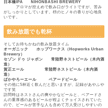
日本橋IPA NIHONBASHI BREWERY
アロマが控えめで飲み口がライトですが、苦み
がしっかりとしています。枡のヒノキの香りが心地良
いです。
飲み放題でも乾杯
そしてお待ちかねの飲み放題タイム
オーガニック ホップワークス（Hopworks Urban
Brewery）
セゾン ドゥ ジャポン 常陸野ネストビール（木内酒
造）
賀正エール 常陸野ネストビール（木内酒
造）
ばかやろーエール ベアードビール
その他に5杯近く飲んだと思いますが、記録があやふや
です笑
訪問時はネストさんの爽やかなビールと、ベアードさ
んの重厚感のあるビールが程よくチョイスされていた
ので、ビールが苦手な人も含めて万人受けしやすいの