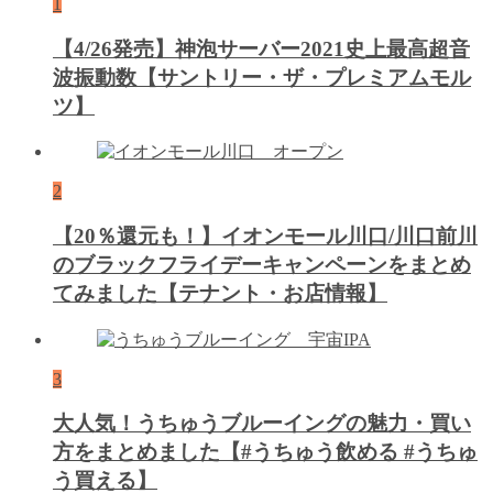
1
【4/26発売】神泡サーバー2021史上最高超音
波振動数【サントリー・ザ・プレミアムモル
ツ】
2
【20％還元も！】イオンモール川口/川口前川
のブラックフライデーキャンペーンをまとめ
てみました【テナント・お店情報】
3
大人気！うちゅうブルーイングの魅力・買い
方をまとめました【#うちゅう飲める #うちゅ
う買える】