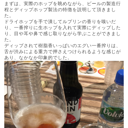
まずは、実際のホップを眺めながら、ビールの製造行
程とディップホップ製法の特徴を説明して頂きまし
た。
ドライホップを手で潰してルプリンの香りを嗅いだ
り、一番搾りに生ホップを入れて実際にディップした
り、目や耳や鼻で感じ取りながら学ぶことができまし
た。
ディップされて樹脂香いっぱいのエグい一番搾りは、
舌が渋みによる重力で押さえつけられるような感じが
あり、なかなか印象的でした。