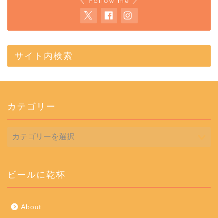
＼ Follow me ／
サイト内検索
カテゴリー
カ
テ
ゴ
リ
ー
ビールに乾杯
About