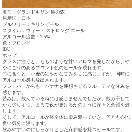
名前：グランドキリン 梟の森
原産国：日本
ブルワリー：キリンビール
スタイル：ウィート ストロング エール
アルコール度数：7.5%
色：ブロンド
IBU：
ホップ
グラスに注ぐと、もものような甘いアロマを発しながら、や
やにごりのあるブロンド色のビールが現れます。
口に含むと、小麦の細やかな甘みを舌に感じますが、同時に
アルコール感も放出されます。
フレーバーからも、バナナを連想させるフルーティな甘みを
感じます。
苦みは、飲んでいる時には感じませんでしたが、飲み干して
から少しずつ、まるで夜が更けるかのように深々と余韻を残
します。
そして、アルコールが体全体に染み渡っていき、何とも心地
良い気分に浸ります。
飲みやすいのにしっかりとした存在感を持つビールです。