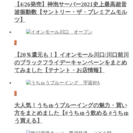
【4/26発売】神泡サーバー2021史上最高超音
波振動数【サントリー・ザ・プレミアムモル
ツ】
2
【20％還元も！】イオンモール川口/川口前川
のブラックフライデーキャンペーンをまとめ
てみました【テナント・お店情報】
3
大人気！うちゅうブルーイングの魅力・買い
方をまとめました【#うちゅう飲める #うちゅ
う買える】