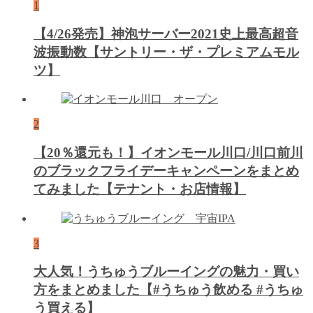
1
【4/26発売】神泡サーバー2021史上最高超音
波振動数【サントリー・ザ・プレミアムモル
ツ】
2
【20％還元も！】イオンモール川口/川口前川
のブラックフライデーキャンペーンをまとめ
てみました【テナント・お店情報】
3
大人気！うちゅうブルーイングの魅力・買い
方をまとめました【#うちゅう飲める #うちゅ
う買える】