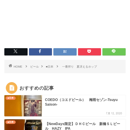
HOME
ビール
■日本
一番搾り 夏冴えるホップ
おすすめの記事
■日本
COEDO（コエドビール） 梅雨セゾン-Tsuyu
Saison-
7月 12, 2020
■日本
【NewDays限定】ＤＨＣビール 新橋ＳＬビー
ル HAZY IPA