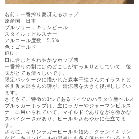
名前：一番搾り夏冴えるホップ
原産国：日本
ブルワリー：キリンビール
スタイル：ピルスナー
アルコール度数：5.5%
色：ゴールド
IBU：
口に含むとさわやかなホップ感
一番搾りの割にはのどごしがすっきりとしていて、後
味がとても清々しいです。
限定パッケージに描かれた森本千絵さんのイラストと
谷川俊太郎さんの詩が、清涼感を大きく後押ししてい
ます。
さてさて、特徴の1つであるドイツのハラタウ産ヘルス
ブルッカーホップは、主にラガーやジャーマンピルス
ナーに用いられていて、マイルドでありながら微かな
スパイシーさがあり、ビールをさわやかに仕立てま
す。
さらに、キリンラガービールを始め、グランドキリン
など、キリンビールの製品にも多く使われているよう