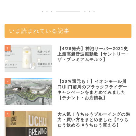
いま読まれている記事
1
【4/26発売】神泡サーバー2021史
上最高超音波振動数【サントリー・
ザ・プレミアムモルツ】
2
【20％還元も！】イオンモール川
口/川口前川のブラックフライデー
キャンペーンをまとめてみました
【テナント・お店情報】
3
大人気！うちゅうブルーイングの魅
力・買い方をまとめました【#うち
ゅう飲める #うちゅう買える】