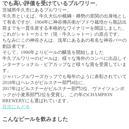
でも高い評価を受けているブルワリー
。
茨城県牛久市にあるブルワリー。
牛久市といえば、牛久大仏や横綱・稀勢の里関の出身地とし
て有名ですが、1904年に神谷傳兵衛がブドウ栽培から瓶詰出
荷までを一貫生産する本格的なワイナリーを開設しました。
これがシャトーカミヤ（現・牛久シャトー）の原点です。
ちなみにこの神谷さんは、浅草にあるあの有名な神谷バーの
創設者です。
そして、1996年よりビールの醸造を開始しました
牛久ブルワリーのビールは、様々な海外のコンペに出品しイ
ンターナショナル・ビアカップなど様々な賞を受賞していま
す。
ジャパンブルワーズカップでも毎年のように表彰されていて
2018年はヘレスがピルスナー部門4位に、
2017年はピルスナーがピルスナー部門2位、ヴァイツェンボ
ックが小麦系部門2位を受賞し、この年のCHAMPION
BREWERYにも選ばれています。
目次にもどる
こんなビールを飲みました