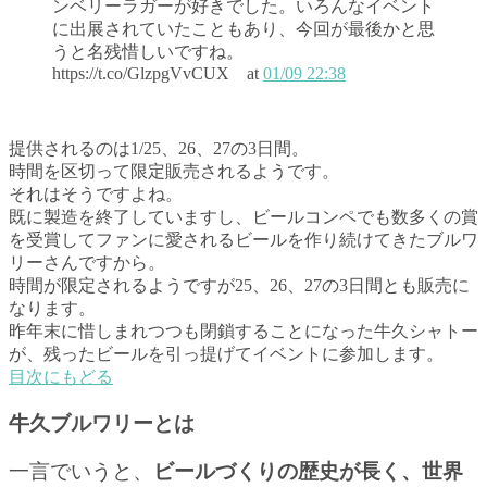
ンベリーラガーが好きでした。いろんなイベント
に出展されていたこともあり、今回が最後かと思
うと名残惜しいですね。
https://t.co/GlzpgVvCUX
at
01/09 22:38
提供されるのは1/25、26、27の3日間。
時間を区切って限定販売されるようです。
それはそうですよね。
既に製造を終了していますし、ビールコンペでも数多くの賞
を受賞してファンに愛されるビールを作り続けてきたブルワ
リーさんですから。
時間が限定されるようですが25、26、27の3日間とも販売に
なります。
昨年末に惜しまれつつも閉鎖することになった牛久シャトー
が、残ったビールを引っ提げてイベントに参加します。
目次にもどる
牛久ブルワリーとは
一言でいうと、
ビールづくりの歴史が長く、世界