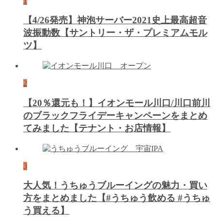
1
【4/26発売】神泡サーバー2021史上最高超音
波振動数【サントリー・ザ・プレミアムモル
ツ】
2
【20％還元も！】イオンモール川口/川口前川
のブラックフライデーキャンペーンをまとめ
てみました【テナント・お店情報】
3
大人気！うちゅうブルーイングの魅力・買い
方をまとめました【#うちゅう飲める #うちゅ
う買える】