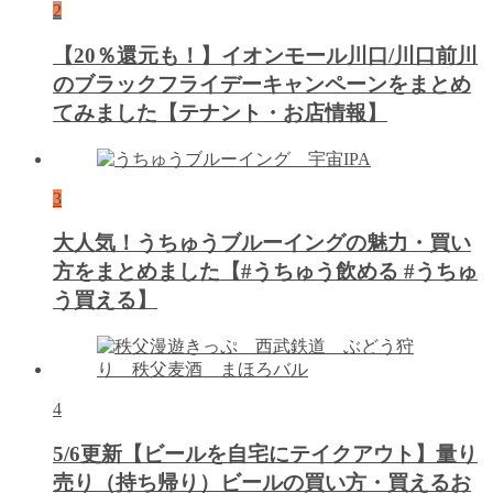
2
【20％還元も！】イオンモール川口/川口前川
のブラックフライデーキャンペーンをまとめ
てみました【テナント・お店情報】
3
大人気！うちゅうブルーイングの魅力・買い
方をまとめました【#うちゅう飲める #うちゅ
う買える】
4
5/6更新【ビールを自宅にテイクアウト】量り
売り（持ち帰り）ビールの買い方・買えるお