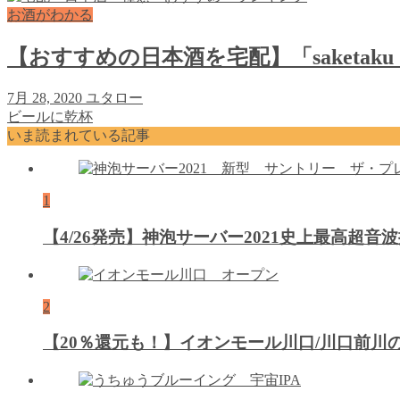
お酒がわかる
【おすすめの日本酒を宅配】「saketak
7月 28, 2020
ユタロー
ビールに乾杯
いま読まれている記事
1
【4/26発売】神泡サーバー2021史上最高超
2
【20％還元も！】イオンモール川口/川口前