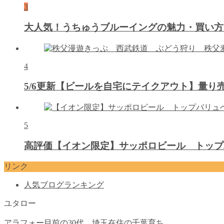
3
大人気！うちゅうブルーイングの魅力・買い方
4
5/6更新【ビールを自宅にテイクアウト】量
5
高評価【イオン限定】サッポロビール トップ
リンク
人気ブログランキング
ユタロー
アラフォー目前の30代。埼玉在住の千葉育ち。