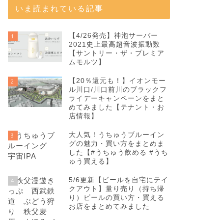
いま読まれている記事
【4/26発売】神泡サーバー
1
2021史上最高超音波振動数
【サントリー・ザ・プレミア
ムモルツ】
【20％還元も！】イオンモー
2
ル川口/川口前川のブラックフ
ライデーキャンペーンをまと
めてみました【テナント・お
店情報】
大人気！うちゅうブルーイン
3
グの魅力・買い方をまとめま
した【#うちゅう飲める #うち
ゅう買える】
5/6更新【ビールを自宅にテイ
4
クアウト】量り売り（持ち帰
り）ビールの買い方・買える
お店をまとめてみました