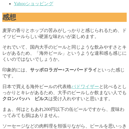
Yahooショッピング
感想
麦芽の香りとホップの苦みがしっかりと感じられるため、ド
イツビールらしい硬派な味わいが楽しめます。
それでいて、国内大手のビールと同じような飲みやすさとキ
レがあるため、「海外ビール」というような違和感も感じに
くいのではないでしょうか。
印象的には、
サッポロラガー+スーパードライ
といった感じ
です。
日本で買える海外ビールの代表格
バドワイザー
と比べるとし
っかりとキレがあるため、大手のビールしか飲まない人でも
クロンバッハ ピルス
は受け入れやすいと思います。
まぁ、何はともあれ200円以下の缶ビールですから、度味わ
ってみても損はありません。
ソーセージなどの肉料理を頬張りながら、ビールを思いっき