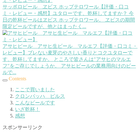
サッポロビール ヱビス ホップテロワール【評価・口コ
ミ・レビュー・感想】
ユタローです、乾杯してますか？ 今
日の乾杯ビールはヱビス ホップテロワール。 ヱビスの期間
限定ビールですが、他とはまったく...
アサヒビール アサヒ生ビール マルエフ【評価・口コミ・
レビュー】ブレない麦芽のやさしい香りとコク
ユタローで
す、乾杯してますか。 ところで皆さんは"アサヒのマルエ
フ"をご存じでしょうか。 アサヒビールの業務用向けのビー
ルで...
Contents
ここで買いました
クロンバッハ ピルス
こんなビールです
いざ乾杯！
感想
スポンサーリンク