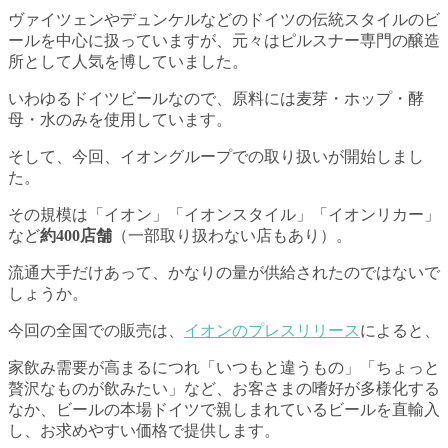
ヴァイツェンやデュンケルなどのドイツの伝統スタイルのビ
ールを中心に扱っていますが、元々はピルスナー専門の醸造
所として人気を博していました。
いわゆるドイツビールなので、原料には麦芽・ホップ・酵
母・水のみを使用しています。
そして、今回、イオングループでの取り扱いが開始しまし
た。
その規模は「イオン」「イオンスタイル」「イオンリカー」
など
約400店舗
（一部取り扱わない店もあり）。
流通大手だけあって、かなりの量が供給されたのではないで
しょうか。
今回の全国での販売は、
イオンのプレスリリース
によると、
家飲み需要が高まるにつれ「いつもと違うもの」「ちょっと
贅沢なものが飲みたい」など、お客さまの嗜好が多様化する
なか、ビールの本場ドイツで親しまれているビールを直輸入
し、お求めやすい価格で提供します。