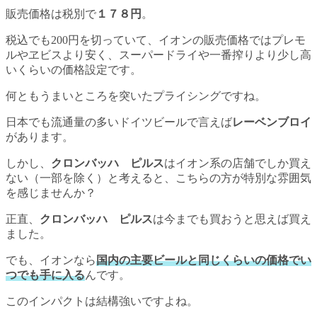
販売価格は税別で
１７８円
。
税込でも200円を切っていて、イオンの販売価格ではプレモ
ルやヱビスより安く、スーパードライや一番搾りより少し高
いくらいの価格設定です。
何ともうまいところを突いたプライシングですね。
日本でも流通量の多いドイツビールで言えば
レーベンブロイ
があります。
しかし、
クロンバッハ ピルス
はイオン系の店舗でしか買え
ない（一部を除く）と考えると、こちらの方が特別な雰囲気
を感じませんか？
正直、
クロンバッハ ピルス
は今までも買おうと思えば買え
ました。
でも、イオンなら
国内の主要ビールと同じくらいの価格でい
つでも手に入る
んです。
このインパクトは結構強いですよね。