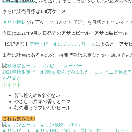
CMに新垣結衣
さんを起用するところからして強い意気込み
さらに販売目標は
150万ケース
。
キリン秋味
が51万ケース（2021年予定）を目標にしてい
今回は2021年9月14日発売の
アサヒビール アサヒ生ビール 
【9/17追加】
アサヒビールのプレスリリース
によると、
アサ
出荷の計画はあるものの、再開時期は未定なため、店頭で見
2021年秋限定ビール6種を飲んでみました【コンビニで買え
か発売が...
苦味控えめ&辛くない
やさしい麦芽の香りとコク
芯の通ったブレないビール
これも飲みたい
キリンビール キリン秋味（2021）【評価・口コミ・レビュー