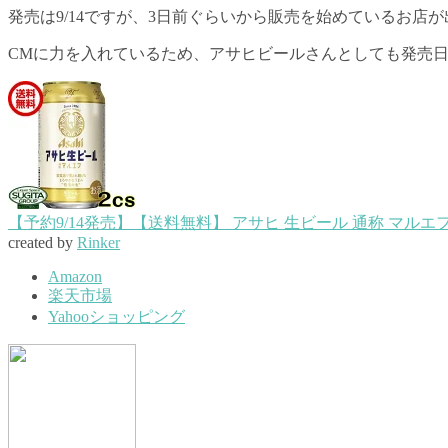
発売は9/14ですが、3日前ぐらいから販売を始めているお店
CMに力を入れているため、アサヒビールさんとしても発売
【予約9/14発売】【送料無料】 アサヒ 生ビール 通称 マルエフ 
created by
Rinker
Amazon
楽天市場
Yahooショッピング