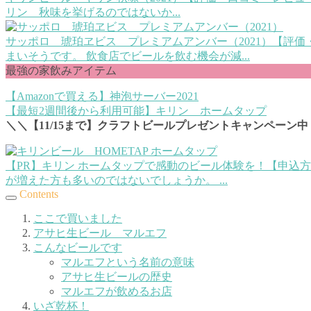
リン 秋味を挙げるのではないか...
サッポロ 琥珀ヱビス プレミアムアンバー（2021）【評価
まいそうです。 飲食店でビールを飲む機会が減...
最強の家飲みアイテム
【Amazonで買える】神泡サーバー2021
【最短2週間後から利用可能】キリン ホームタップ
＼＼【11/15まで】クラフトビールプレゼントキャンペーン中
【PR】キリン ホームタップで感動のビール体験を！【申込
が増えた方も多いのではないでしょうか。 ...
Contents
ここで買いました
アサヒ生ビール マルエフ
こんなビールです
マルエフという名前の意味
アサヒ生ビールの歴史
マルエフが飲めるお店
いざ乾杯！