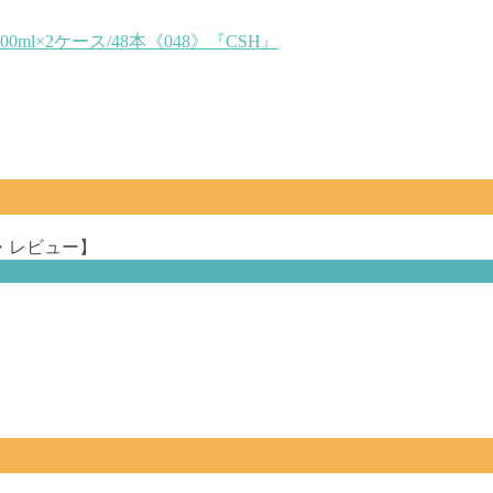
l×2ケース/48本《048》『CSH』