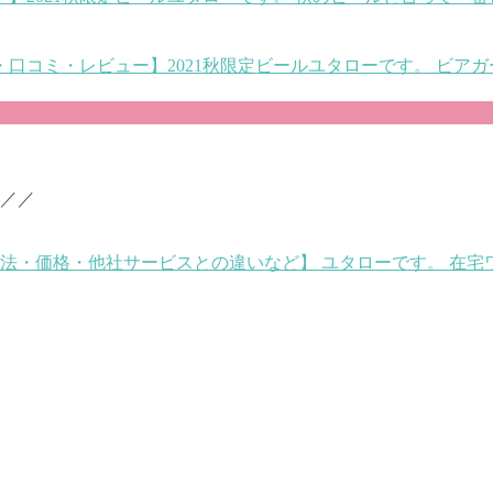
・口コミ・レビュー】2021秋限定ビール
ユタローです。 ビアガ
／／
方法・価格・他社サービスとの違いなど】
ユタローです。 在宅