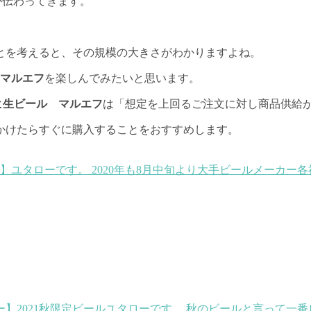
が伝わってきます。
ることを考えると、その規模の大きさがわかりますよね。
マルエフ
を楽しんでみたいと思います。
ヒ生ビール マルエフ
は「想定を上回るご注文に対し商品供給
かけたらすぐに購入することをおすすめします。
る】
ユタローです。 2020年も8月中旬より大手ビールメーカー
】2021秋限定ビール
ユタローです。 秋のビールと言って一番