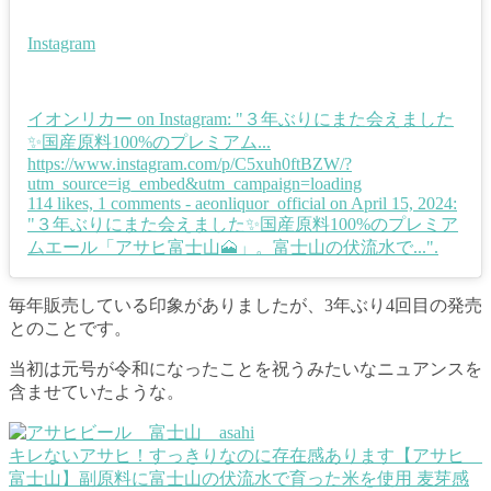
Instagram
イオンリカー on Instagram: "３年ぶりにまた会えました
✨国産原料100%のプレミアム...
https://www.instagram.com/p/C5xuh0ftBZW/?
utm_source=ig_embed&utm_campaign=loading
114 likes, 1 comments - aeonliquor_official on April 15, 2024:
"３年ぶりにまた会えました✨国産原料100%のプレミア
ムエール「アサヒ富士山🗻」。富士山の伏流水で...".
毎年販売している印象がありましたが、3年ぶり4回目の発売
とのことです。
当初は元号が令和になったことを祝うみたいなニュアンスを
含ませていたような。
キレないアサヒ！すっきりなのに存在感あります【アサヒ
富士山】
副原料に富士山の伏流水で育った米を使用 麦芽感