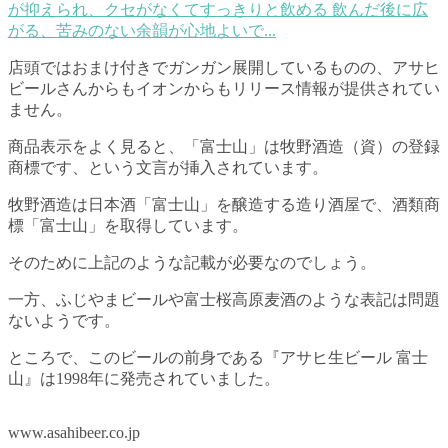
が抑えられ、クセがなくてすっきりと飲める 飲んだ後に広
がる、苦みのない余韻が心地よいで...
店頭ではおまけ付きでガンガン展開しているものの、アサヒ
ビールさんからもイオンからもリリース情報が提供されてい
ません。
商品表示をよく見ると、「富士山」は牧野酒造（資）の登録
商標です、という文言が挿入されています。
牧野酒造は日本酒「富士山」を醸造する造り酒屋で、酒類商
標「富士山」を取得しています。
そのために上記のような記載が必要なのでしょう。
一方、ふじやまビールや富士桜高原麦酒のような表記は問題
ないようです。
ところで、このビールの前身である『アサヒ生ビール 富士
山』は1998年に発売されていました。
www.asahibeer.co.jp