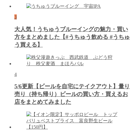
3
大人気！うちゅうブルーイングの魅力・買い
方をまとめました【#うちゅう飲める #うちゅ
う買える】
4
5/6更新【ビールを自宅にテイクアウト】量り
売り（持ち帰り）ビールの買い方・買えるお
店をまとめてみました