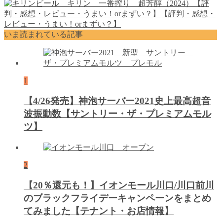
いま読まれている記事
1
【4/26発売】神泡サーバー2021史上最高超音
波振動数【サントリー・ザ・プレミアムモル
ツ】
2
【20％還元も！】イオンモール川口/川口前川
のブラックフライデーキャンペーンをまとめ
てみました【テナント・お店情報】