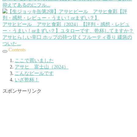
抑えてあるのにフル...
アサヒビール アサヒ食彩（2024）【評判・感想・レビュ
ー・うまい！orまずい？】
ユタローです、乾杯してますか？
アサヒらしい辛口 ホップの持つ甘くフルーティ香り 緩急の
ついた...
Contents
ここで買いました
アサヒ 富士山（2024）
こんなビールです
いざ乾杯！
スポンサーリンク