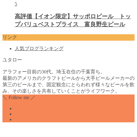
5
高評価【イオン限定】サッポロビール トッ
プバリュベストプライス 富良野生ビール
リンク
人気ブログランキング
ユタロー
アラフォー目前の30代。埼玉在住の千葉育ち。
最新のアメリカのクラフトビールから大手ビールメーカーの
第三のビールまで、固定観念にとらわれず様々なビールを飲
み、その楽しさを共有していくことがライフワーク。
＼ Follow me ／