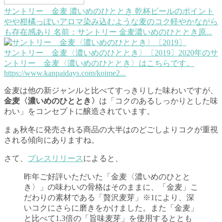
サントリー 金麦 濃いめのひととき
乾杯ビールのポイント
やや柑橘っぽいアロマ染み込むような麦のコク軽やかながら
も存在感あり 名前：サントリー 金麦濃いめのひととき原...
サントリー 金麦〈濃いめのひととき〉〔2019〕
2020年のサ
ントリー 金麦〈濃いめのひととき〉はこちらです。
https://www.kanpaidays.com/koime2...
金麦は他の新ジャンルと比べてすっきりした味わいですが、
金麦〈濃いめのひととき〉
は「コクのあるしっかりとした味
わい」をコンセプトに醸造されています。
まぁ秋冬に発売される商品の大半はのどごしよりコクが重視
される傾向にありますね。
さて、
プレスリリース
によると、
昨年ご好評いただいた「金麦〈濃いめのひとと
き〉」の味わいの骨格はそのままに、「金麦」こ
だわりの素材である「贅沢麦芽」※1により、深
いコクにさらに磨きをかけました。また「金麦」
と比べて1.3倍の「旨味麦芽」を使用するととも