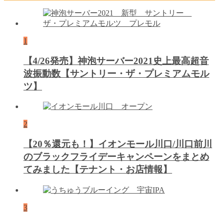
1
【4/26発売】神泡サーバー2021史上最高超音
波振動数【サントリー・ザ・プレミアムモル
ツ】
2
【20％還元も！】イオンモール川口/川口前川
のブラックフライデーキャンペーンをまとめ
てみました【テナント・お店情報】
3