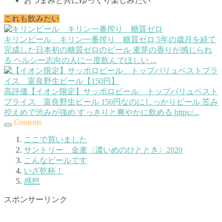
おつまみと共にゆっくり楽しみたい
これも飲みたい
キリンビール キリン一番搾り 糖質ゼロ
5年の歳月を経て
完成した日本初の糖質ゼロのビール 麦芽の香りが感じられ
る ヘルシー志向の人に一度飲んでほしい ...
高評価【イオン限定】サッポロビール トップバリュベスト
プライス 富良野生ビール
150円なのにしっかりビール 苦み
控えめで渋みが強め すっきりと爽やかに飲める https:/...
Contents
ここで買いました
サントリー 金麦〈濃いめのひととき〉2020
こんなビールです
いざ乾杯！
感想
スポンサーリンク