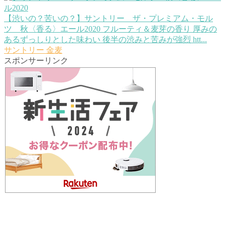
【渋いの？苦いの？】サントリー ザ・プレミアム・モル
ツ 秋〈香る〉エール2020
フルーティ＆麦芽の香り 厚みの
あるずっしりとした味わい 後半の渋みと苦みが強烈 htt...
サントリー
金麦
スポンサーリンク