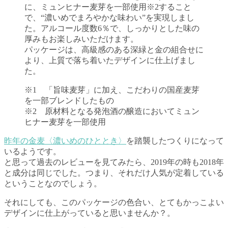
に、ミュンヒナー麦芽を一部使用※2すること
で、“濃いめでまろやかな味わい”を実現しまし
た。アルコール度数6％で、しっかりとした味の
厚みもお楽しみいただけます。
パッケージは、高級感のある深緑と金の組合せに
より、上質で落ち着いたデザインに仕上げまし
た。
※1 「旨味麦芽」に加え、こだわりの国産麦芽
を一部ブレンドしたもの
※2 原材料となる発泡酒の醸造においてミュン
ヒナー麦芽を一部使用
昨年の金麦〈濃いめのひととき〉
を踏襲したつくりになって
いるようです。
と思って過去のレビューを見てみたら、2019年の時も2018年
と成分は同じでした。つまり、それだけ人気が定着している
ということなのでしょう。
それにしても、このパッケージの色合い、とてもかっこよい
デザインに仕上がっていると思いませんか？。