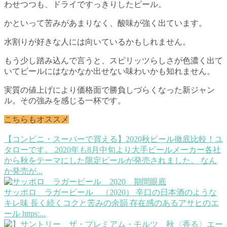
わせつつも、ドライですっきりしたビール。
かといって苦みがあまりなく、酸味が強く出ています。
水割りが好きな人には向いているかもしれません。
もう少し踏み込んで言うと、スピリッツらしさが色濃く出て
いてビールにはなかなか出せない味わいかも知れません。
実質の値上げにより価格面で勝負しづらくなった新ジャン
ル。その強みを感じる一杯です。
こちらもオススメ
【コンビニ・スーパーで買える】2020秋ビール徹底比較！
ユ
タローです。 2020年も8月中旬より大手ビールメーカー各社
から秋をテーマにした限定ビールが発売されました。 なん
か発売が...
サッポロ ラガービール （2020）
辛口の日本酒のような
キレ味 長く続くコクと苦みの余韻 存在感のあるアサヒのエ
ール https:...