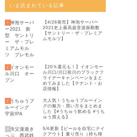
いま読まれている記事
【4/26発売】神泡サーバー
1
2021史上最高超音波振動数
【サントリー・ザ・プレミア
ムモルツ】
【20％還元も！】イオンモー
2
ル川口/川口前川のブラックフ
ライデーキャンペーンをまと
めてみました【テナント・お
店情報】
大人気！うちゅうブルーイン
3
グの魅力・買い方をまとめま
した【#うちゅう飲める #うち
ゅう買える】
5/6更新【ビールを自宅にテイ
4
クアウト】量り売り（持ち帰