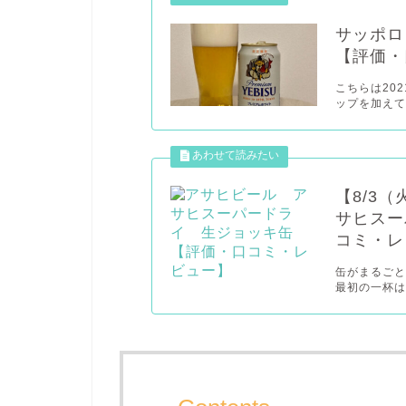
サッポロ
【評価・
こちらは20
ップを加えて
【8/3
サヒスー
コミ・レ
缶がまるごと
最初の一杯はこ