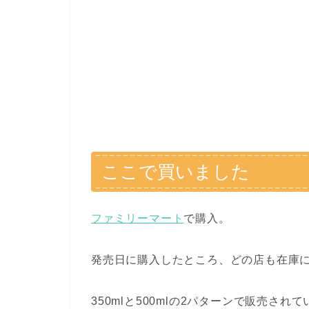
ここで買いました
ファミリーマート
で購入。
発売日に購入したところ、どの店も在庫
350mlと500mlの2パターンで販売され