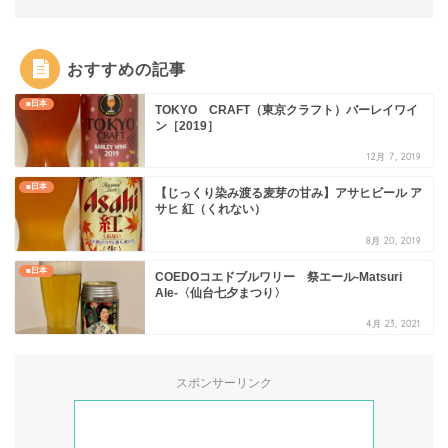
おすすめの記事
■日本
TOKYO CRAFT（東京クラフト）バーレイワイ
ン［2019］
12月 7, 2019
■日本
【じっくり染み渡る麦芽の甘み】アサヒビール ア
サヒ 紅（くれない）
8月 20, 2019
■日本
COEDOコエドブルワリー 祭エール-Matsuri
Ale-〈仙台七夕まつり〉
4月 23, 2021
スポンサーリンク