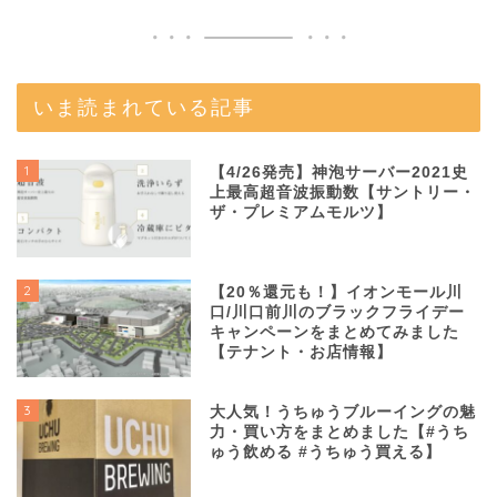
いま読まれている記事
1
【4/26発売】神泡サーバー2021史
上最高超音波振動数【サントリー・
ザ・プレミアムモルツ】
2
【20％還元も！】イオンモール川
口/川口前川のブラックフライデー
キャンペーンをまとめてみました
【テナント・お店情報】
3
大人気！うちゅうブルーイングの魅
力・買い方をまとめました【#うち
ゅう飲める #うちゅう買える】