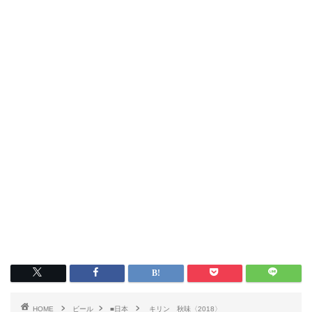
HOME
ビール
■日本
キリン 秋味〈2018〉