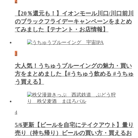
2
【20％還元も！】イオンモール川口/川口前川
のブラックフライデーキャンペーンをまとめ
てみました【テナント・お店情報】
3
大人気！うちゅうブルーイングの魅力・買い
方をまとめました【#うちゅう飲める #うちゅ
う買える】
4
5/6更新【ビールを自宅にテイクアウト】量り
売り（持ち帰り）ビールの買い方・買えるお