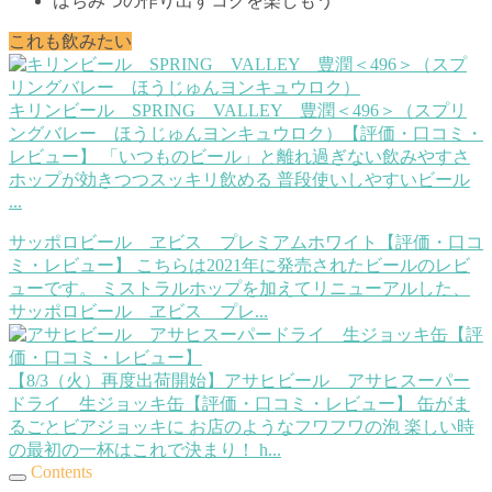
はちみつの作り出すコクを楽しもう
これも飲みたい
キリンビール SPRING VALLEY 豊潤＜496＞（スプリ
ングバレー ほうじゅんヨンキュウロク）【評価・口コミ・
レビュー】
「いつものビール」と離れ過ぎない飲みやすさ
ホップが効きつつスッキリ飲める 普段使いしやすいビール
...
サッポロビール ヱビス プレミアムホワイト【評価・口コ
ミ・レビュー】
こちらは2021年に発売されたビールのレビ
ューです。 ミストラルホップを加えてリニューアルした、
サッポロビール ヱビス プレ...
【8/3（火）再度出荷開始】アサヒビール アサヒスーパー
ドライ 生ジョッキ缶【評価・口コミ・レビュー】
缶がま
るごとビアジョッキに お店のようなフワフワの泡 楽しい時
の最初の一杯はこれで決まり！ h...
Contents