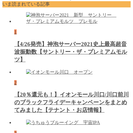
いま読まれている記事
1
【4/26発売】神泡サーバー2021史上最高超音
波振動数【サントリー・ザ・プレミアムモル
ツ】
2
【20％還元も！】イオンモール川口/川口前川
のブラックフライデーキャンペーンをまとめ
てみました【テナント・お店情報】