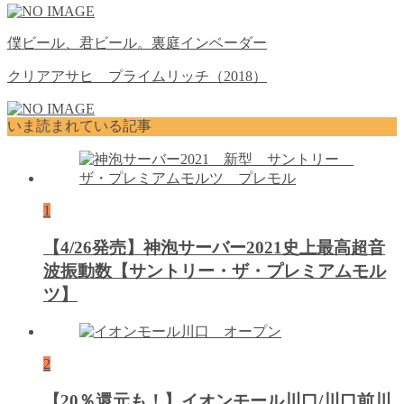
僕ビール、君ビール。裏庭インベーダー
クリアアサヒ プライムリッチ（2018）
いま読まれている記事
1
【4/26発売】神泡サーバー2021史上最高超音
波振動数【サントリー・ザ・プレミアムモル
ツ】
2
【20％還元も！】イオンモール川口/川口前川