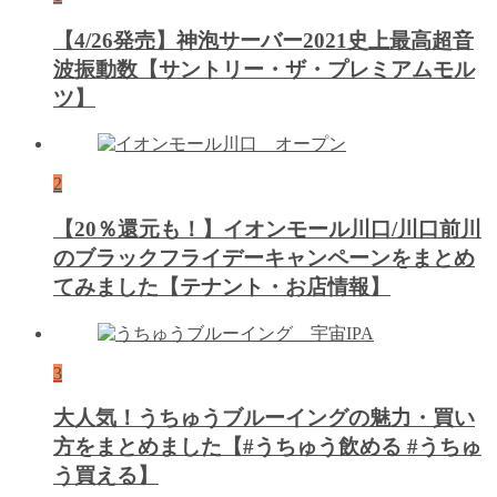
【4/26発売】神泡サーバー2021史上最高超音
波振動数【サントリー・ザ・プレミアムモル
ツ】
2
【20％還元も！】イオンモール川口/川口前川
のブラックフライデーキャンペーンをまとめ
てみました【テナント・お店情報】
3
大人気！うちゅうブルーイングの魅力・買い
方をまとめました【#うちゅう飲める #うちゅ
う買える】