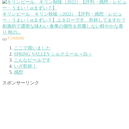
キリンビール キリン秋味（2022）【評判・感想・レビュ
ー・うまい！orまずい？】
ユタローです、乾杯してますか？
刺激的で濃密な味わい 食事の個性を邪魔しない軽やかな香
り 秋の...
Contents
ここで買いました
SPRING VALLEY シルクエール＜白＞
こんなビールです
いざ乾杯！
感想
スポンサーリンク