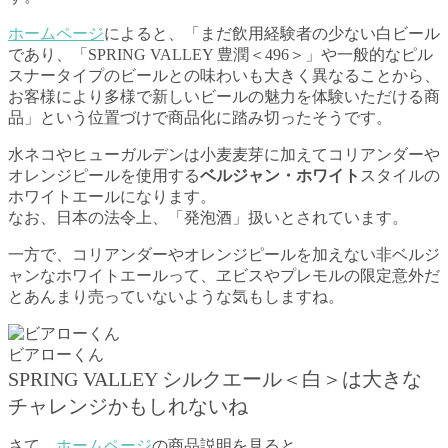
ホームページ
によると、「まだ飲用経験者の少ない白ビール
であり、「SPRING VALLEY 豊潤＜496＞」や一般的なピル
スナータイプのビールとの味わいも大きく異なることから、
お客様により多様で新しいビールの魅力を体験いただける商
品」という位置づけで商品化に踏み切ったそうです。
水ネコやヒューガルデンは小麦麦芽に加えてコリアンダーや
オレンジピールを使用する
ベルジャン・ホワイト
スタイルの
ホワイトエールになります。
なお、日本の法令上、「発泡酒」扱いとされています。
一方で、コリアンダーやオレンジピールを加えない非ベルジ
ャンなホワイトエールって、ヱビスやプレモルの限定意外だ
とあんまり売っていないような気もしますね。
ビアローくん
SPRING VALLEY シルクエール＜白＞は大きな
チャレンジかもしれないね
さて、
ホームページ
の商品説明を見ると、