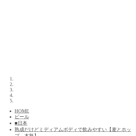
HOME
ビール
■日本
熟成だけどミディアムボディで飲みやすい【麦とホッ
プ 本熟】