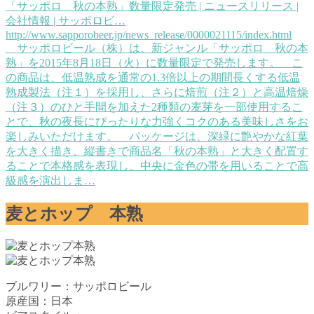
「サッポロ 秋の本熟」数量限定発売 | ニュースリリース |
会社情報 | サッポロビ…
http://www.sapporobeer.jp/news_release/0000021115/index.html
サッポロビール（株）は、新ジャンル「サッポロ 秋の本
熟」を2015年8月18日（火）に数量限定で発売します。 こ
の商品は、低温熟成を通常の1.3倍以上の期間長くする低温
熟成製法（注１）を採用し、さらに焙煎（注２）と高温焙燥
（注３）のひと手間を加えた2種類の麦芽を一部使用するこ
とで、秋の夜長にぴったりな力強くコクのある美味しさをお
楽しみいただけます。 パッケージは、深緑に艶やかな紅葉
を大きく描き、縦書きで商品名「秋の本熟」と大きく配置す
ることで本格感を表現し、中央に金色の帯を用いることで高
級感を演出しま…
麦とホップ 本熟
ブルワリー：サッポロビール
原産国：日本