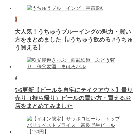
3
大人気！うちゅうブルーイングの魅力・買い
方をまとめました【#うちゅう飲める #うちゅ
う買える】
4
5/6更新【ビールを自宅にテイクアウト】量り
売り（持ち帰り）ビールの買い方・買えるお
店をまとめてみました