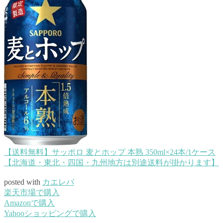
【送料無料】サッポロ 麦とホップ 本熟 350ml×24本/1ケース
【北海道・東北・四国・九州地方は別途送料が掛かります】
posted with
カエレバ
楽天市場で購入
Amazonで購入
Yahooショッピングで購入